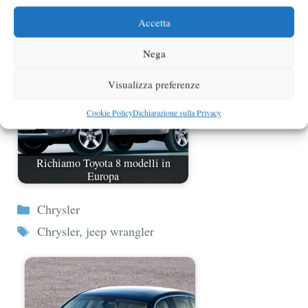
illegale
Accetta
Nega
Visualizza preferenze
Cookie Policy
Dichiarazione sulla Privacy
Richiamo Toyota 8 modelli in
Europa
Categorie
Chrysler
Tag
Chrysler
,
jeep wrangler