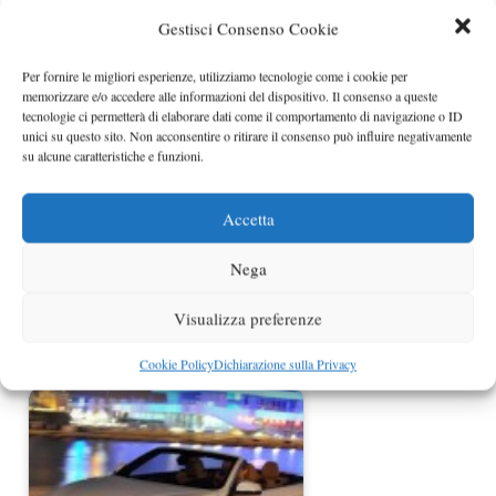
Gestisci Consenso Cookie
BMW Serie 4 Cabrio M Sport foto
Per fornire le migliori esperienze, utilizziamo tecnologie come i cookie per
spia (in rosso)
memorizzare e/o accedere alle informazioni del dispositivo. Il consenso a queste
tecnologie ci permetterà di elaborare dati come il comportamento di navigazione o ID
unici su questo sito. Non acconsentire o ritirare il consenso può influire negativamente
su alcune caratteristiche e funzioni.
Accetta
Nega
Visualizza preferenze
Prime foto della BMW Serie 4
Cookie Policy
Dichiarazione sulla Privacy
Cabrio