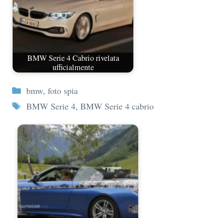
BMW Serie 4 Cabrio rivelata
ufficialmente
Categorie
bmw
,
foto spia
Tag
BMW Serie 4
,
BMW Serie 4 cabrio