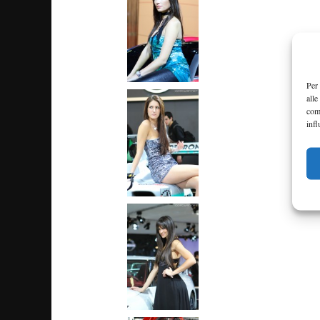
Per 
alle
com
infl