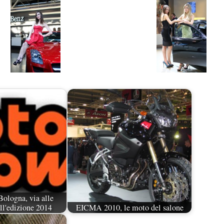
ologna, via alle
ll'edizione 2014
EICMA 2010, le moto del salone