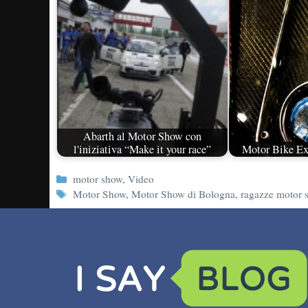
Abarth al Motor Show con
l'iniziativa “Make it your race”
Motor Bike Ex
Categorie
motor show
,
Video
Tag
Motor Show
,
Motor Show di Bologna
,
ragazze motor 