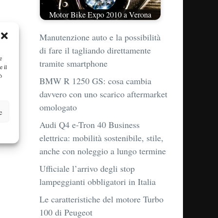
Motor Bike Expo 2010 a Verona
Manutenzione auto e la possibilità
di fare il tagliando direttamente
e
tramite smartphone
e il
ò
BMW R 1250 GS: cosa cambia
davvero con uno scarico aftermarket
omologato
e
Audi Q4 e-Tron 40 Business
elettrica: mobilità sostenibile, stile,
anche con noleggio a lungo termine
Ufficiale l’arrivo degli stop
lampeggianti obbligatori in Italia
Le caratteristiche del motore Turbo
100 di Peugeot