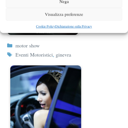
Nega
Visualizza preferenze
Novità Fiat al prossimo Salone di
Cookie Policy
Dichiarazione sulla Privacy
Ginevra
Categorie
motor show
Tag
Eventi Motoristici
,
ginevra