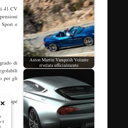
di 41 CV
spensioni
 Sport e
Aston Martin Vanquish Volante
 grado di
rivelata ufficialmente
egolabili
o per gli
 la Coupé
e
e il
ò