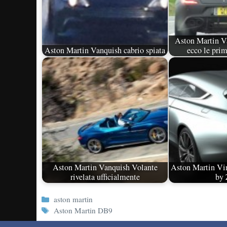
Aston Martin V
Aston Martin Vanquish cabrio spiata
ecco le prim
Aston Martin Vanquish Volante
Aston Martin Vi
rivelata ufficialmente
by 
Categorie
aston martin
Tag
Aston Martin DB9