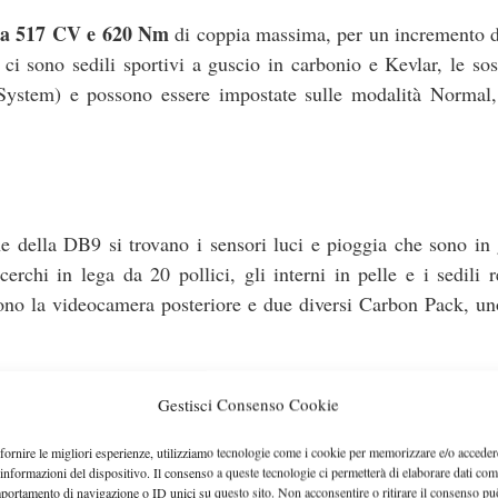
 da 517 CV e 620 Nm
di coppia massima, per un incremento 
 ci sono sedili sportivi a guscio in carbonio e Kevlar, le so
ystem) e possono essere impostate sulle modalità Normal,
one della DB9 si trovano i sensori luci e pioggia che sono in
 cerchi in lega da 20 pollici, gli interni in pelle e i sedili r
sono la videocamera posteriore e due diversi Carbon Pack, un
 dal prossimo mese di ottobre, con prezzi di 179.581 euro per
Gestisci Consenso Cookie
fornire le migliori esperienze, utilizziamo tecnologie come i cookie per memorizzare e/o acceder
 informazioni del dispositivo. Il consenso a queste tecnologie ci permetterà di elaborare dati com
portamento di navigazione o ID unici su questo sito. Non acconsentire o ritirare il consenso pu