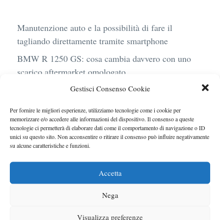
Manutenzione auto e la possibilità di fare il
tagliando direttamente tramite smartphone
BMW R 1250 GS: cosa cambia davvero con uno
scarico aftermarket omologato
Gestisci Consenso Cookie
Audi Q4 e-Tron 40 Business elettrica: mobilità
sostenibile, stile, anche con noleggio a lungo
Per fornire le migliori esperienze, utilizziamo tecnologie come i cookie per
termine
memorizzare e/o accedere alle informazioni del dispositivo. Il consenso a queste
tecnologie ci permetterà di elaborare dati come il comportamento di navigazione o ID
Ufficiale l’arrivo degli stop lampeggianti
unici su questo sito. Non acconsentire o ritirare il consenso può influire negativamente
su alcune caratteristiche e funzioni.
obbligatori in Italia
Le caratteristiche del motore Turbo 100 di
Accetta
Peugeot
Nega
Visualizza preferenze