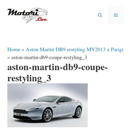
Vai
al
MENU
contenuto
Home
»
Aston Martin DB9 restyling MY2013 a Parigi
»
aston-martin-db9-coupe-restyling_3
aston-martin-db9-coupe-
restyling_3