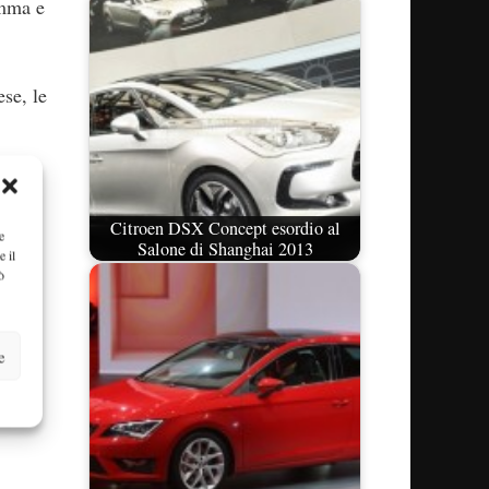
amma e
ese, le
Citroen DSX Concept esordio al
e
ne di
Salone di Shanghai 2013
e il
ò
e
e