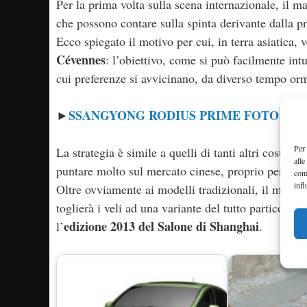
Per la prima volta sulla scena internazionale, il
che possono contare sulla spinta derivante dalla p
Ecco spiegato il motivo per cui, in terra asiatica, 
Cévennes
: l’obiettivo, come si può facilmente intui
cui preferenze si avvicinano, da diverso tempo orma
SSANGYONG RODIUS PRIME FOTO UFF
►
Per 
La strategia è simile a quelli di tanti altri costrutt
alle
puntare molto sul mercato cinese, proprio per far r
com
infl
Oltre ovviamente ai modelli tradizionali, il marc
toglierà i veli ad una variante del tutto particola
edizione 2013 del Salone di Shanghai
l’
.