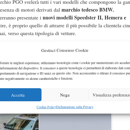
 marchio PGO svelerà tutti i vari modelli che compongono la g
marchio tedesco BMW.
resenza di motori derivati dal
nuovi modelli Speedster II, Hemera e
verranno presentate i
re, è proprio quello di attrarre il più possibile la clientela cin
i, verso questa tipologia di vetture.
ICIALI
Gestisci Consenso Cookie
fornire le migliori esperienze, utilizziamo tecnologie come i cookie per memorizzare e/o acceder
marchio PGO
ori: stiamo parlando del fatto che il
ha intenzio
 informazioni del dispositivo. Il consenso a queste tecnologie ci permetterà di elaborare dati com
endere al massimo il suo livello di vendite.
portamento di navigazione o ID unici su questo sito. Non acconsentire o ritirare il consenso pu
uire negativamente su alcune caratteristiche e funzioni.
hio francese svela anche una piccola sorpresa, comunicando ch
re del modello Cévennes, sviluppata solo ed esclusivamente per
Accetta
Nega
Visualizza preferenz
Cookie Policy
Dichiarazione sulla Privacy