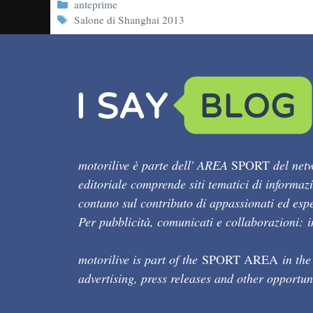
Categorie
anteprime
Tag
Salone di Shanghai 2013
motorilive è parte dell' AREA
SPORT
del netw
editoriale comprende siti tematici di informaz
contano sul contributo di appassionati ed esper
Per pubblicità, comunicati e collaborazioni:
motorilive is part of the
SPORT AREA
in the
advertising, press releases and other opportun