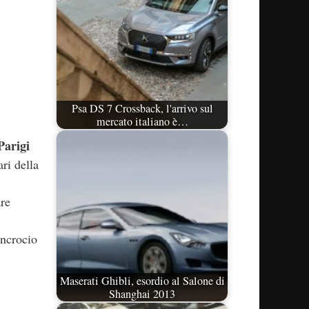
Psa DS 7 Crossback, l'arrivo sul
mercato italiano è…
Parigi
ri della
are
incrocio
Maserati Ghibli, esordio al Salone di
Shanghai 2013