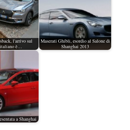
back, l'arrivo sul
Maserati Ghibli, esordio al Salone di
italiano è…
Shanghai 2013
esentata a Shanghai