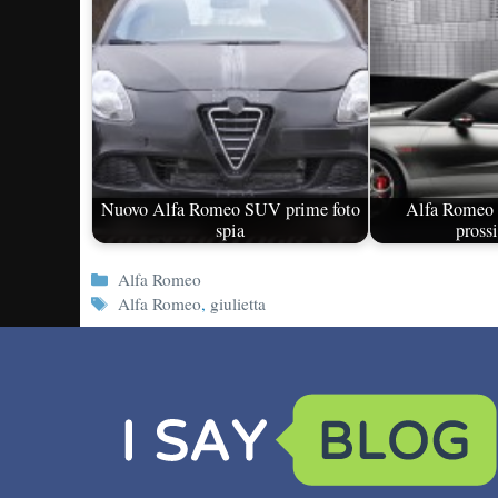
Nuovo Alfa Romeo SUV prime foto
Alfa Romeo 4
spia
pross
Categorie
Alfa Romeo
Tag
Alfa Romeo
,
giulietta