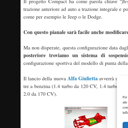
Il progetto Compact ha come parola chiave “
fle
trazione anteriore ad auto a trazione integrale e 
come per esempio le Jeep o le Dodge.
Con questo pianale sarà facile anche modificare 
Ma non disperate, questa configurazione data dagli
posteriore troviamo un sistema di sospensi
configurazione sportiva del modello di punta dell
Alfa Giulietta
Il lancio della nuova
avverrà subit
tre a benzina (1.4 turbo da 120 CV, 1.4 turbo Mu
2.0 da 170 CV).
Per 
alle
com
infl