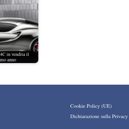
C in vendita il
imo anno
Cookie Policy (UE)
Dichiarazione sulla Privacy