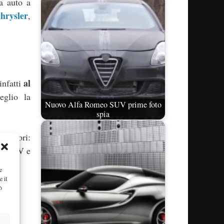
da auto a
hrysler
,
al
infatti
eglio la
Nuovo Alfa Romeo SUV prime foto
spia
i motori:
 105 CV e
e
e il
ò