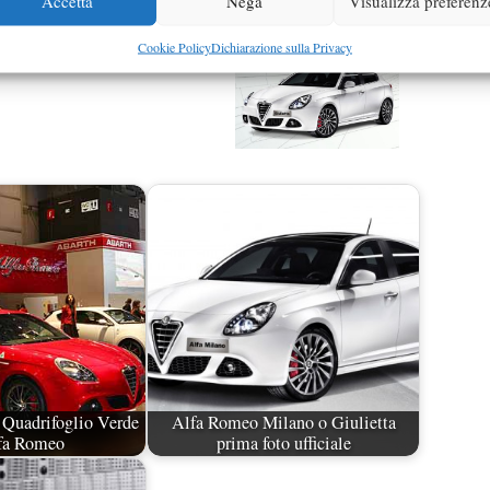
Accetta
Nega
Visualizza preferenz
Cookie Policy
Dichiarazione sulla Privacy
 Quadrifoglio Verde
Alfa Romeo Milano o Giulietta
fa Romeo
prima foto ufficiale