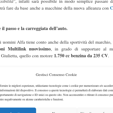
ssibilità
”, infatti sarà possibile in modo semplice passare 
C
potrà fare da base anche a macchine della nuova alleanza con
il passo e la carreggiata dell’auto.
 uomini Alfa tiene conto anche della sportività del marchio, 
oni Multilink nuovissimo
, in grado di supportare al m
1.750 cc benzina da 235 CV
a Giulietta, quello con motore
.
Salone di Ginevra
o dopo il
e saranno subito disponibili tutti 
Gestisci Consenso Cookie
ltiair da 170 CV e il 1.750 da 235 CV) e due diesel (1.6 da
fornire le migliori esperienze, utilizziamo tecnologie come i cookie per memorizzare e/o acceder
 informazioni del dispositivo. Il consenso a queste tecnologie ci permetterà di elaborare dati com
portamento di navigazione o ID unici su questo sito. Non acconsentire o ritirare il consenso pu
uire negativamente su alcune caratteristiche e funzioni.