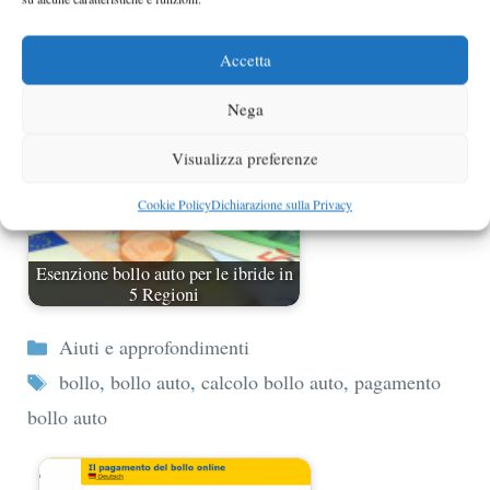
Pagamento primo bollo auto
Accetta
Nega
Visualizza preferenze
Cookie Policy
Dichiarazione sulla Privacy
Esenzione bollo auto per le ibride in
5 Regioni
Categorie
Aiuti e approfondimenti
Tag
bollo
,
bollo auto
,
calcolo bollo auto
,
pagamento
bollo auto