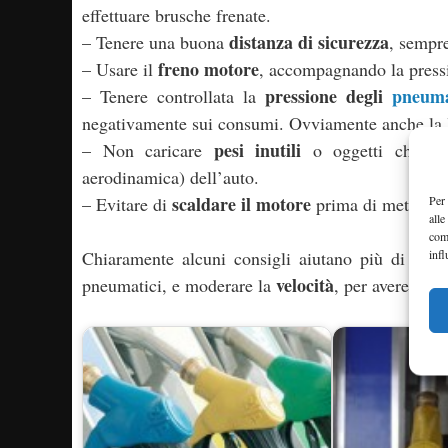
effettuare brusche frenate.
distanza di sicurezza
– Tenere una buona
, sempre
freno motore
– Usare il
, accompagnando la pressi
pressione degli
pneuma
– Tenere controllata la
negativamente sui consumi. Ovviamente anche la 
pesi inutili
– Non caricare
o oggetti che poss
aerodinamica) dell’auto.
scaldare il motore
Per 
– Evitare di
prima di mettersi 
alle
com
infl
Chiaramente alcuni consigli aiutano più di altri
velocità
pneumatici, e moderare la
, per avere con