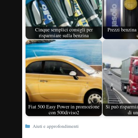
Cinque semplici consigli per
Prezzi benzina 
risparmiare sulla benzina
Fiat 500 Easy Power in promozione
Si può risparmia
con 500diviso2
di u
Categorie
Aiuti e approfondimenti