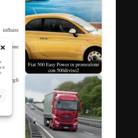
influire
trazione
e
Fiat 500 Easy Power in promozione
e il
con 500diviso2
ò
one degli
e