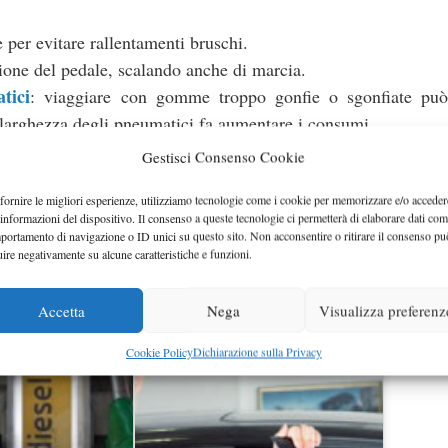
 per evitare rallentamenti bruschi.
one del pedale, scalando anche di marcia.
tici
: viaggiare con gomme troppo gonfie o sgonfiate può 
larghezza degli pneumatici fa aumentare i consumi.
ono peggiorare il coefficiente Cx (coefficiente di pene
Gestisci Consenso Cookie
fornire le migliori esperienze, utilizziamo tecnologie come i cookie per memorizzare e/o acceder
in viaggio.
 informazioni del dispositivo. Il consenso a queste tecnologie ci permetterà di elaborare dati com
portamento di navigazione o ID unici su questo sito. Non acconsentire o ritirare il consenso pu
uire negativamente su alcune caratteristiche e funzioni.
, in particolare bisogna sempre tenere sott’occhio la pressi
sumi nettamente inferiori.
Accetta
Nega
Visualizza preferenz
Cookie Policy
Dichiarazione sulla Privacy