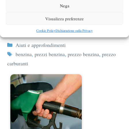
Nega
Visualizza preferenze
Prezzo benzina non segue andamento
petrolio
Cookie Policy
Dichiarazione sulla Privacy
Categorie
Aiuti e approfondimenti
Tag
benzina
,
prezzi benzina
,
prezzo benzina
,
prezzo
carburanti