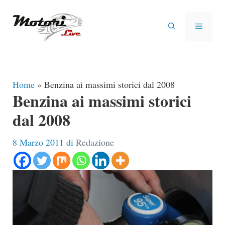
Vai
al
MENU
contenuto
Home
»
Benzina ai massimi storici dal 2008
Benzina ai massimi storici
dal 2008
8 Marzo 2011
di
Redazione