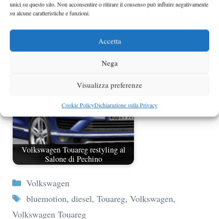
unici su questo sito. Non acconsentire o ritirare il consenso può influire negativamente
su alcune caratteristiche e funzioni.
Ancora foto spia Volkswagen
Touareg 2011
Accetta
Nega
Visualizza preferenze
Cookie Policy
Dichiarazione sulla Privacy
Volkswagen Touareg restyling al
Salone di Pechino
Categorie
Volkswagen
Tag
bluemotion
,
diesel
,
Touareg
,
Volkswagen
,
Volkswagen Touareg