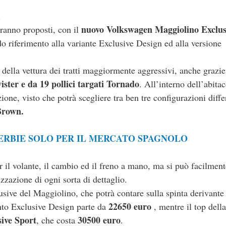
A
nuovo Volkswagen Maggiolino Exclus
rranno proposti, con il
do riferimento alla variante Exclusive Design ed alla versione
 della vettura dei tratti maggiormente aggressivi, anche grazie
wister e da 19 pollici targati Tornado
. All’interno dell’abitac
ione, visto che potrà scegliere tra ben tre configurazioni diffe
Brown.
ERBIE SOLO PER IL MERCATO SPAGNOLO
r il volante, il cambio ed il freno a mano, ma si può facilment
zzazione di ogni sorta di dettaglio.
lusive del Maggiolino, che potrà contare sulla spinta derivante
22650 euro
nto Exclusive Design parte da
, mentre il top del
sive Sport
30500 euro
, che costa
.