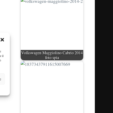
e
Volkswagen Maggiolino Cabrio 2014
e il
foto spia
ò
e