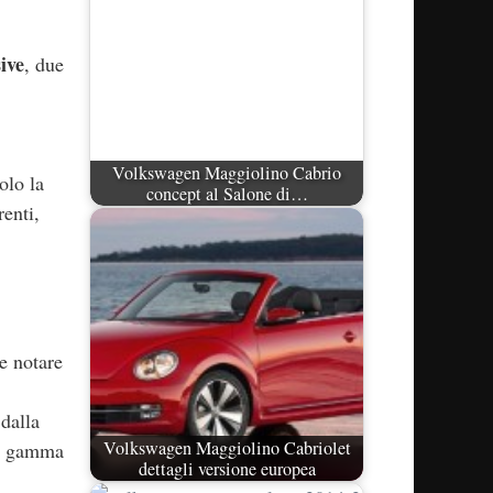
ive
, due
Volkswagen Maggiolino Cabrio
olo la
concept al Salone di…
renti,
e notare
 dalla
Volkswagen Maggiolino Cabriolet
la gamma
dettagli versione europea