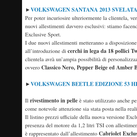
VOLKSWAGEN SANTANA 2013 SVELAT
►
Per poter incuriosire ulteriormente la clientela, ve
nuovi allestimenti davvero esclusivi: stiamo facen
Exclusive Sport.
I due nuovi allestimenti metteranno a disposizione
cerchi in lega da 18 pollici T
all’introduzione di
clientela avrà un’ampia possibilità di personalizzaz
Classico Nero, Pepper Beige ed Amber 
ovvero
VOLKSWAGEN BEETLE EDIZIONE 53 H
►
rivestimento in pelle
Il
è stato utilizzato anche pe
come notevole attenzione sia stata posta nella reali
Il listino prezzi ufficiale della nuova versione Exc
presenza del motore da 1,2 litri TSI con allestime
Cabriolet Exclu
è rappresentato dall’allestimento