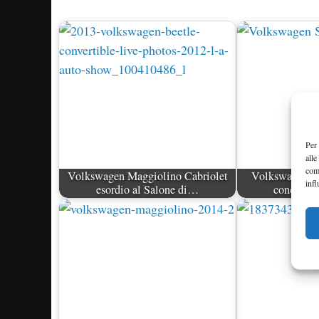
Per 
alle
com
Volkswagen Maggiolino Cabriolet
Volkswagen M
infl
esordio al Salone di…
concept a