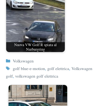
Nuova VW Golf R spiata al
Nurburgring
Categorie
Volkswagen
Tag
golf blue-e-motion
,
golf elettrica
,
Volkswagen
golf
,
volkswagen golf elettrica