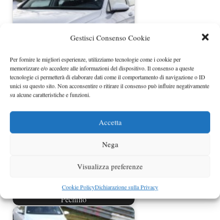
Gestisci Consenso Cookie
Per fornire le migliori esperienze, utilizziamo tecnologie come i cookie per
Volkswagen e-Golf in Italia da
memorizzare e/o accedere alle informazioni del dispositivo. Il consenso a queste
giugno a 37.000 euro
tecnologie ci permetterà di elaborare dati come il comportamento di navigazione o ID
unici su questo sito. Non acconsentire o ritirare il consenso può influire negativamente
su alcune caratteristiche e funzioni.
Accetta
Nega
Visualizza preferenze
Cookie Policy
Dichiarazione sulla Privacy
Volkswagen Golf R400 rivelata a
Pechino