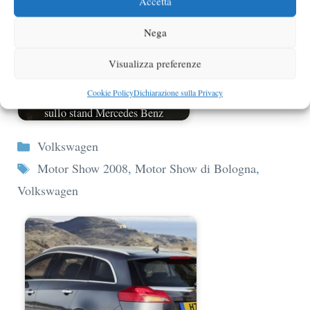
Accetta
Nega
Visualizza preferenze
Cookie Policy
Dichiarazione sulla Privacy
Motor Show 2008: indiscrezioni
sullo stand Mercedes Benz
Categorie
Volkswagen
Tag
Motor Show 2008
,
Motor Show di Bologna
,
Volkswagen