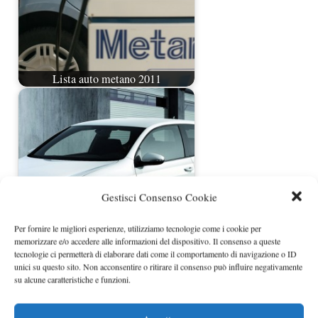
Lista auto metano 2011
Gestisci Consenso Cookie
Per fornire le migliori esperienze, utilizziamo tecnologie come i cookie per
Motor Show 2008: le attese novità di
memorizzare e/o accedere alle informazioni del dispositivo. Il consenso a queste
tecnologie ci permetterà di elaborare dati come il comportamento di navigazione o ID
casa Volkswagen
unici su questo sito. Non acconsentire o ritirare il consenso può influire negativamente
su alcune caratteristiche e funzioni.