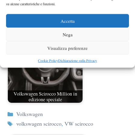
su alcune caratteristiche e funzioni.
Volkswagen Scirocco 2.0 TFSI ora
Accetta
con 210 CV
Nega
Visualizza preferenze
Cookie Policy
Dichiarazione sulla Privacy
Volkswagen Scirocco Million in
edizione speciale
Categorie
Volkswagen
Tag
volkswagen scirocco
,
VW scirocco