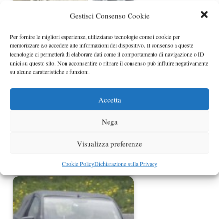
Gestisci Consenso Cookie
Per fornire le migliori esperienze, utilizziamo tecnologie come i cookie per
Nuove informazioni sulla Toyota
memorizzare e/o accedere alle informazioni del dispositivo. Il consenso a queste
Rav4 di quarta generazione
tecnologie ci permetterà di elaborare dati come il comportamento di navigazione o ID
unici su questo sito. Non acconsentire o ritirare il consenso può influire negativamente
su alcune caratteristiche e funzioni.
Accetta
Nega
Visualizza preferenze
Toyota RAV4 EV primi dettagli e
Cookie Policy
Dichiarazione sulla Privacy
immagini ufficiali