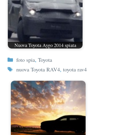
Nuova Toyota Aygo 2014 spiata
Categorie
foto spia
,
Toyota
Tag
nuova Toyota RAV4
,
toyota rav4