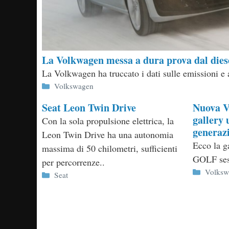
La Volkwagen messa a dura prova dal dies
La Volkwagen ha truccato i dati sulle emissioni e a
Categorie
Volkswagen
Seat Leon Twin Drive
Nuova V
gallery u
Con la sola propulsione elettrica, la
generazi
Leon Twin Drive ha una autonomia
Ecco la ga
massima di 50 chilometri, sufficienti
GOLF ses
per percorrenze..
Categor
Volksw
Categorie
Seat