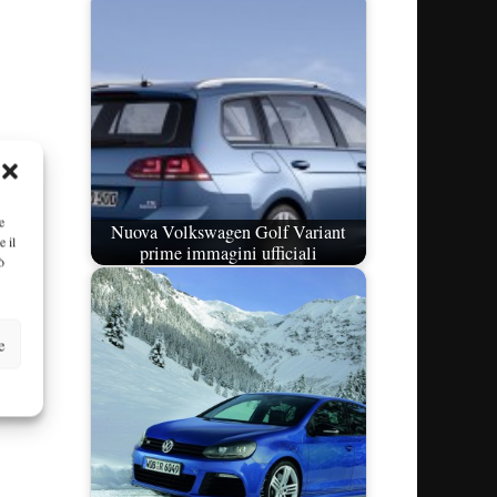
e
Nuova Volkswagen Golf Variant
e il
prime immagini ufficiali
ò
e