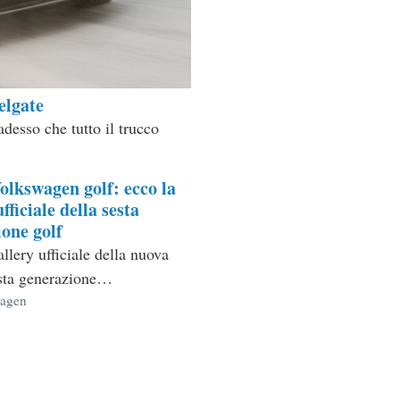
elgate
desso che tutto il trucco
olkswagen golf: ecco la
fficiale della sesta
one golf
llery ufficiale della nuova
ta generazione…
ie
agen