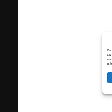
Per 
alle
com
infl