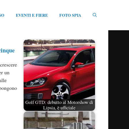
NO
EVENTI E FIERE
FOTO SPIA
cinque
 crescere
er un
alle
appongono
Golf GTD: debutto al Motorshow di
Lipsia, è ufficiale