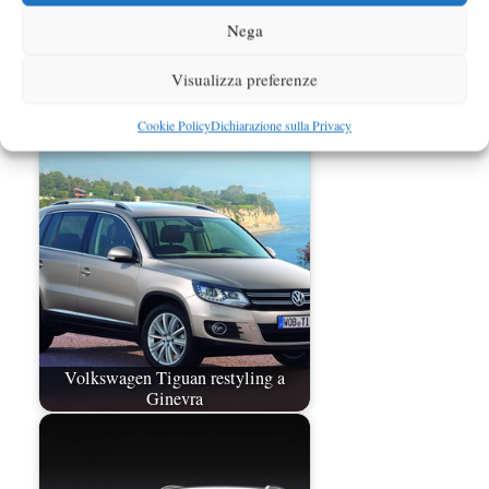
Nega
Visualizza preferenze
Volkswagen Tiguan XL 2015
rendering
Cookie Policy
Dichiarazione sulla Privacy
Volkswagen Tiguan restyling a
Ginevra