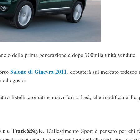
lancio della prima generazione e dopo 700mila unità vendute.
Salone di Ginevra 2011
corso
, debutterà sul mercato tedesco
i ad agosto.
tro listelli cromati e nuovi fari a Led, che modificano l’as
le e Track&Style
. L’allestimento Sport è pensato per chi f
ione Track è pensata anche per fare dell’off-road, non a caso