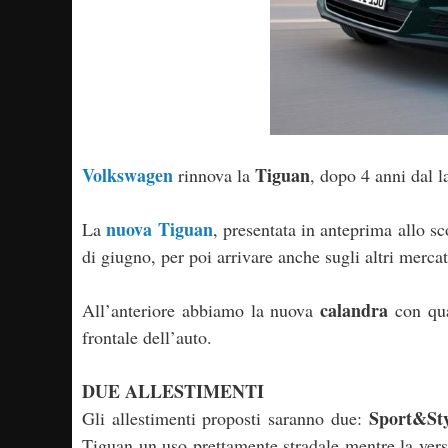
Volkswagen
Tiguan
rinnova la
, dopo 4 anni dal 
nuova Tiguan
La
, presentata in anteprima allo s
di giugno, per poi arrivare anche sugli altri mercat
calandra
All’anteriore abbiamo la nuova
con quat
frontale dell’auto.
DUE ALLESTIMENTI
Sport&Sty
Gli allestimenti proposti saranno due:
Tiguan un uso prettamente stradale mentre la vers