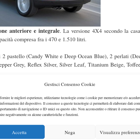
one anteriore e integrale
. La versione 4X4 secondo la casa
pacità compresa fra i 470 e 1.510 litri.
cui 2 pastello (Candy White e Deep Ocean Blue), 2 perlati (D
epper Grey, Reflex Silver, Silver Leaf, Titanium Beige, Toff
Gestisci Consenso Cookie
DSG
tti abbinabili al cambio
a doppia frizione a 7 marce. Ci
fornire le migliori esperienze, utilizziamo tecnologie come i cookie per memorizzare e/o acceder
 informazioni del dispositivo. Il consenso a queste tecnologie ci permetterà di elaborare dati com
tra 122 e 210 CV, tre turbodiesel con potenze di 110, 140 e
portamento di navigazione o ID unici su questo sito. Non acconsentire o ritirare il consenso pu
uire negativamente su alcune caratteristiche e funzioni.
top. Per questo modello Volkswagen dichiara consumi di 5,3 
Accetta
Nega
Visualizza preferenz