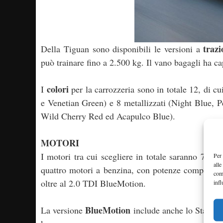
trazi
Della Tiguan sono disponibili le versioni a
può trainare fino a 2.500 kg. Il vano bagagli ha ca
colori
I
per la carrozzeria sono in totale 12, di 
e Venetian Green) e 8 metallizzati (Night Blue, P
Wild Cherry Red ed Acapulco Blue).
MOTORI
I motori tra cui scegliere in totale saranno 7, tu
Per 
alle
quattro motori a benzina, con potenze comprese 
com
oltre al 2.0 TDI BlueMotion.
infl
BlueMotion
La versione
include anche lo Start&S