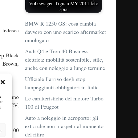
Volkswagen Tiguan MY 2011 foto
spia
BMW R 1250 GS: cosa cambia
 tedesca
davvero con uno scarico aftermarket
omologato
Audi Q4 e-Tron 40 Business
eep Black
elettrica: mobilità sostenibile, stile,
ee Brown,
anche con noleggio a lungo termine
Ufficiale l’arrivo degli stop
lampeggianti obbligatori in Italia
 saranno
e
Le caratteristiche del motore Turbo
e il
 170 CV,
100 di Peugeot
ò
Auto a noleggio in aeroporto: gli
extra che non ti aspetti al momento
litri/100
e
del ritiro