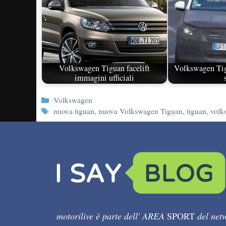
Volkswagen Tiguan facelift
Volkswagen Ti
immagini ufficiali
Categorie
Volkswagen
Tag
nuova tiguan
,
nuova Volkswagen Tiguan
,
tiguan
,
volk
motorilive è parte dell' AREA
SPORT
del netw