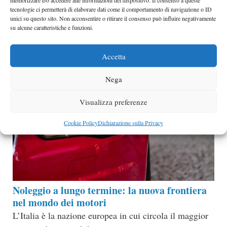
Noleggio Auto Aziendali
tecnologie ci permetterà di elaborare dati come il comportamento di navigazione o ID
unici su questo sito. Non acconsentire o ritirare il consenso può influire negativamente
Categorie
curiosità
su alcune caratteristiche e funzioni.
Accetta
Nega
Visualizza preferenze
Cookie Policy
Dichiarazione sulla Privacy
Noleggio a lungo termine: la nuova frontiera
nel mondo dei motori
L’Italia è la nazione europea in cui circola il maggior