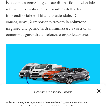
È cosa nota come la gestione di una flotta aziendale
influisca notevolmente sui risultati dell’attività
imprenditoriale e il bilancio aziendale. Di
conseguenza, è importante trovare la soluzione
migliore che permetta di minimizzare i costi e, al
contempo, garantire efficienza e organizzazione.
Gestisci Consenso Cookie
Per fornire le migliori esperienze, utilizziamo tecnologie come i cookie per
memorizzare e/o accedere alle informazioni del dispositivo. Il consenso a queste