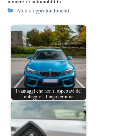
numero di automobili in
Categorie
Aiuti e approfondimenti
I vantaggi che non ti aspettavi del
noleggio a lungo termine