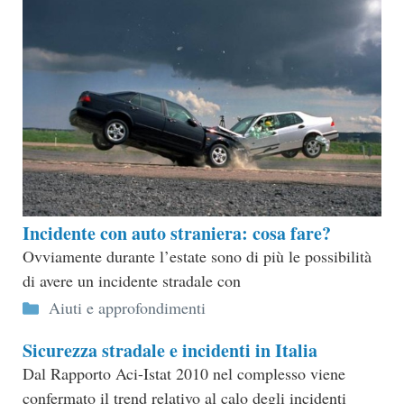
Incidente con auto straniera: cosa fare?
Ovviamente durante l’estate sono di più le possibilità
di avere un incidente stradale con
Categorie
Aiuti e approfondimenti
Sicurezza stradale e incidenti in Italia
Dal Rapporto Aci-Istat 2010 nel complesso viene
confermato il trend relativo al calo degli incidenti