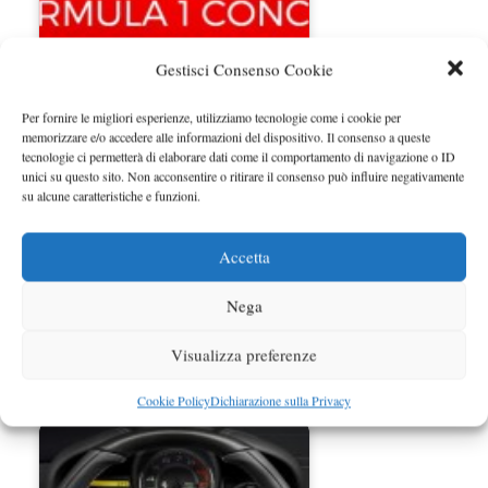
Gestisci Consenso Cookie
Ferrari il marchio sportivo di
Per fornire le migliori esperienze, utilizziamo tecnologie come i cookie per
maggior valore per l'Italia
memorizzare e/o accedere alle informazioni del dispositivo. Il consenso a queste
tecnologie ci permetterà di elaborare dati come il comportamento di navigazione o ID
unici su questo sito. Non acconsentire o ritirare il consenso può influire negativamente
su alcune caratteristiche e funzioni.
Accetta
Nega
Visualizza preferenze
Cookie Policy
Dichiarazione sulla Privacy
Fiat 500 anche negli USA