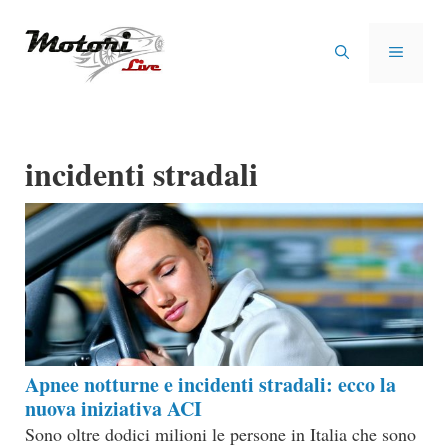
Vai
al
MENU
contenuto
incidenti stradali
Apnee notturne e incidenti stradali: ecco la
nuova iniziativa ACI
Sono oltre dodici milioni le persone in Italia che sono