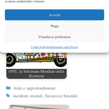
su alcune caratteristiche e funzioni.
Papa Francesco parla di sicurezza
Accetta
stradale
Nega
Visualizza preferenze
Cookie Policy
Dichiarazione sulla Privacy
ONU, la Settimana Mondiale della
Sicurezza
Categorie
Aiuti e approfondimenti
Tag
incidenti stradali
,
Sicurezza Stradale