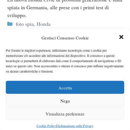
spiata in Germania, alle prese con i primi test di
sviluppo.
Categorie
foto spia
,
Honda
Video Test Drive Honda Civic Type R Mugen
Gestisci Consenso Cookie
Sebbene Honda debba ancora confermare
Per fornire le migliori esperienze, utilizziamo tecnologie come i cookie per
ufficialmente la produzione della Type R Mugen..
memorizzare e/o accedere alle informazioni del dispositivo. Il consenso a queste
Categorie
Honda
tecnologie ci permetterà di elaborare dati come il comportamento di navigazione o ID
unici su questo sito. Non acconsentire o ritirare il consenso può influire negativamente
su alcune caratteristiche e funzioni.
Honda Civic MY2012
Honda sta lavorando duramente per portare sul
Accetta
mercato una nuova versione della Civic, entro il 2011
anche se la versione prenderà il nome di MY2012.
Nega
Categorie
Honda
Visualizza preferenze
Pagina
Pagina
2
←
Precedente
1
Cookie Policy
Dichiarazione sulla Privacy