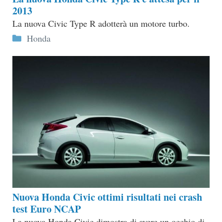
2013
La nuova Civic Type R adotterà un motore turbo.
Categorie
Honda
Nuova Honda Civic ottimi risultati nei crash
test Euro NCAP
La nuova Honda Civic dimostra di avere un occhio di