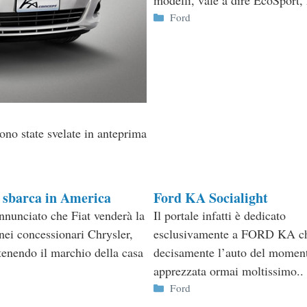
modelli, vale a dire EcoSport, 
Categorie
Ford
ono state svelate in anteprima
0 sbarca in America
Ford KA Socialight
annunciato che Fiat venderà la
Il portale infatti è dedicato
ei concessionari Chrysler,
esclusivamente a FORD KA c
enendo il marchio della casa
decisamente l’auto del momen
apprezzata ormai moltissimo..
ie
Categorie
Ford