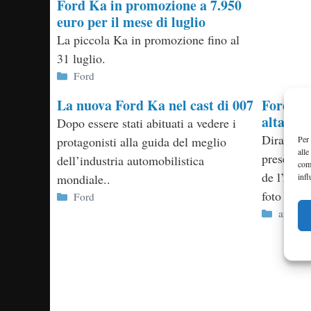
Ford Ka in promozione a 7.950
euro per il mese di luglio
La piccola Ka in promozione fino al
31 luglio.
Categorie
Ford
La nuova Ford Ka nel cast di 007
Ford Ka 
alta ris
Dopo essere stati abituati a vedere i
Diramate 
Per 
protagonisti alla guida del meglio
alle
presentaz
dell’industria automobilistica
com
de l’Autom
infl
mondiale..
foto uff
Categorie
Ford
Categor
antepr