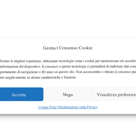
2009: foto ufficiali ad
Gestisci Consenso Cookie
oluzione
a poche settimane dalla
fornire le migliori esperienze, utilizziamo tecnologie come i cookie per memorizzare e/o acceder
 informazioni del dispositivo. Il consenso a queste tecnologie ci permetterà di elaborare dati com
ione ufficiale de La Mondiale
portamento di navigazione o ID unici su questo sito. Non acconsentire o ritirare il consenso pu
obile, il salone di Parigi, le
uire negativamente su alcune caratteristiche e funzioni.
iciali della nuova FORD KA…
ie
ime
,
Ford
Accetta
Nega
Visualizza preferenz
Cookie Policy
Dichiarazione sulla Privacy