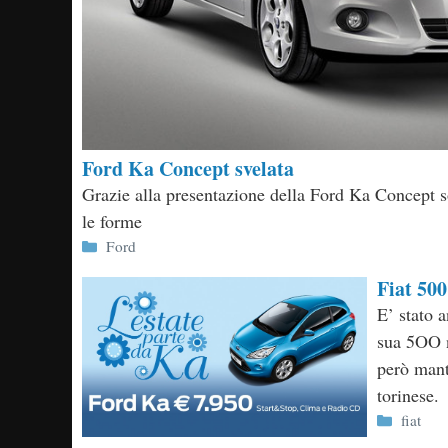
Ford Ka Concept svelata
Grazie alla presentazione della Ford Ka Concept s
le forme
Categorie
Ford
Fiat 50
E’ stato 
sua 5OO n
però mant
torinese.
Categor
fiat