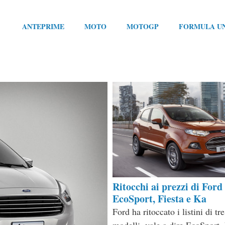
ANTEPRIME
MOTO
MOTOGP
FORMULA U
Ritocchi ai prezzi di Ford
EcoSport, Fiesta e Ka
Ford ha ritoccato i listini di tre