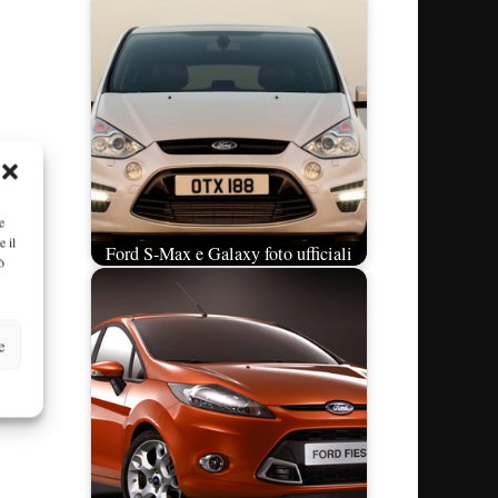
e
e il
Ford S-Max e Galaxy foto ufficiali
ò
e