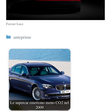
Ferrari Luce
Categorie
anteprime
Le supercar emettono meno CO2 nel
2009