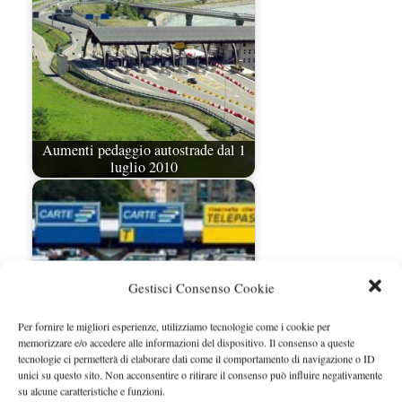
Aumenti pedaggio autostrade dal 1
luglio 2010
Gestisci Consenso Cookie
Per fornire le migliori esperienze, utilizziamo tecnologie come i cookie per
memorizzare e/o accedere alle informazioni del dispositivo. Il consenso a queste
tecnologie ci permetterà di elaborare dati come il comportamento di navigazione o ID
Aumenti pedaggi autostradali sospesi
unici su questo sito. Non acconsentire o ritirare il consenso può influire negativamente
dall'ANAS
su alcune caratteristiche e funzioni.