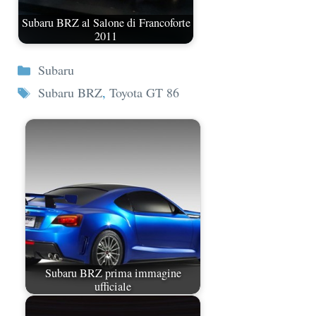
Subaru BRZ al Salone di Francoforte
2011
Categorie
Subaru
Tag
Subaru BRZ
,
Toyota GT 86
Subaru BRZ prima immagine
ufficiale