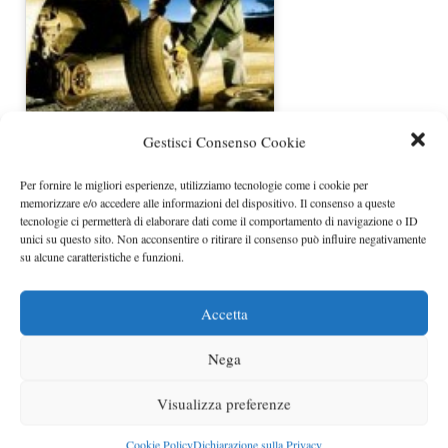
Video utili per cambio gomme e
Gestisci Consenso Cookie
controllo olio
Per fornire le migliori esperienze, utilizziamo tecnologie come i cookie per
memorizzare e/o accedere alle informazioni del dispositivo. Il consenso a queste
tecnologie ci permetterà di elaborare dati come il comportamento di navigazione o ID
unici su questo sito. Non acconsentire o ritirare il consenso può influire negativamente
su alcune caratteristiche e funzioni.
Accetta
Nega
Marmittamia: la moto per le donne
Visualizza preferenze
Categorie
Cookie Policy
Dichiarazione sulla Privacy