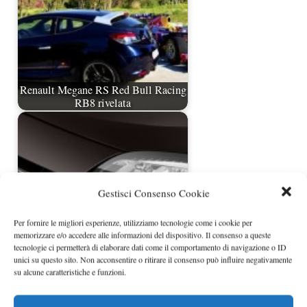
Renault Megane RS Red Bull Racing
RB8 rivelata
Gestisci Consenso Cookie
Per fornire le migliori esperienze, utilizziamo tecnologie come i cookie per
memorizzare e/o accedere alle informazioni del dispositivo. Il consenso a queste
tecnologie ci permetterà di elaborare dati come il comportamento di navigazione o ID
Renault Mégane SUV arriverà nel
unici su questo sito. Non acconsentire o ritirare il consenso può influire negativamente
su alcune caratteristiche e funzioni.
2014