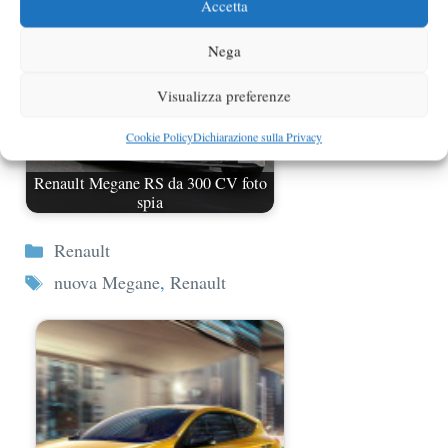
Accetta
Nega
Visualizza preferenze
Cookie Policy
Dichiarazione sulla Privacy
Renault Megane RS da 300 CV foto
spia
Categorie
Renault
Tag
nuova Megane
,
Renault