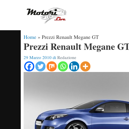
Vai
al
contenuto
Home
»
Prezzi Renault Megane GT
Prezzi Renault Megane G
29 Marzo 2010
di
Redazione