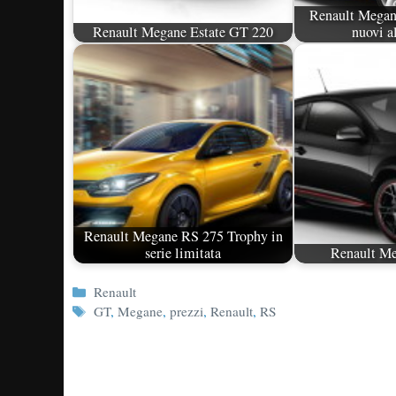
Renault Megan
Renault Megane Estate GT 220
nuovi a
Renault Megane RS 275 Trophy in
serie limitata
Renault M
Categorie
Renault
Tag
GT
,
Megane
,
prezzi
,
Renault
,
RS