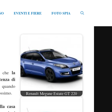
NO
EVENTI E FIERE
FOTO SPIA
la
te che
enza di
 quando
ossimo.
Renault Megane Estate GT 220
lla casa