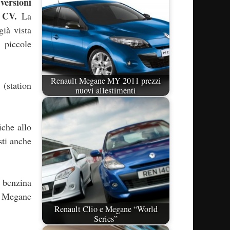
 versioni
 CV.
La
già vista
 piccole
Renault Megane MY 2011 prezzi
 (station
nuovi allestimenti
iche allo
sti anche
 benzina
a Megane
Renault Clio e Megane “World
Series”