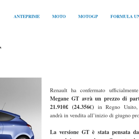
ANTEPRIME
MOTO
MOTOGP
FORMULA U
T
Renault ha confermato ufficialmen
Megane GT avrà un prezzo di part
21.910£ (24.356€)
in Regno Unito,
andrà in vendita all’inizio di giugno pr
La versione GT è stata pensata da