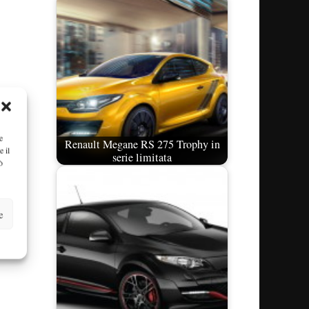
e
Renault Megane RS 275 Trophy in
e il
serie limitata
ò
e