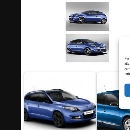
Per 
alle
com
infl