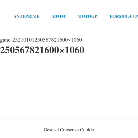
ANTEPRIME
MOTO
MOTOGP
FORMULA U
egane-25210101250567821600×1060
1250567821600×1060
Gestisci Consenso Cookie