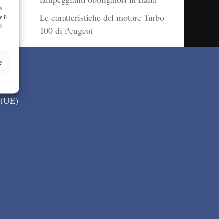
e
Le caratteristiche del motore Turbo
e il
ò
100 di Peugeot
e
 (UE)