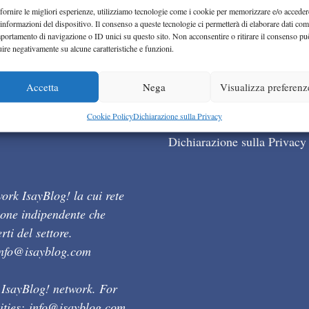
fornire le migliori esperienze, utilizziamo tecnologie come i cookie per memorizzare e/o acceder
 informazioni del dispositivo. Il consenso a queste tecnologie ci permetterà di elaborare dati com
portamento di navigazione o ID unici su questo sito. Non acconsentire o ritirare il consenso pu
uire negativamente su alcune caratteristiche e funzioni.
Accetta
Nega
Visualizza preferenz
Cookie Policy (UE)
Cookie Policy
Dichiarazione sulla Privacy
Dichiarazione sulla Privacy
ork IsayBlog! la cui rete
ione indipendente che
ti del settore.
info@isayblog.com
 IsayBlog! network. For
ities:
info@isayblog.com