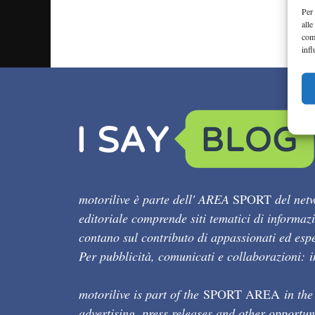
Per 
alle
com
infl
motorilive è parte dell' AREA
SPORT
del netw
editoriale comprende siti tematici di informaz
contano sul contributo di appassionati ed esper
Per pubblicità, comunicati e collaborazioni:
motorilive is part of the
SPORT AREA
in the
advertising, press releases and other opportun