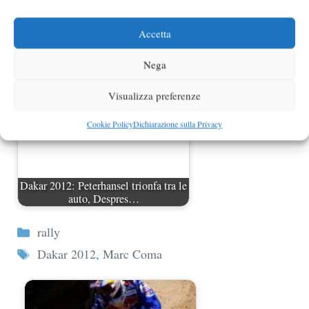
Dakar 2012 Marc Coma in rimonta
Accetta
Nega
Visualizza preferenze
Cookie Policy
Dichiarazione sulla Privacy
Dakar 2012: Peterhansel trionfa tra le
auto, Despres…
Categorie
rally
Tag
Dakar 2012
,
Marc Coma