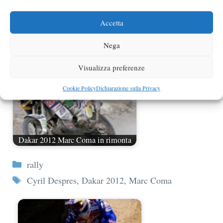
Dakar 2012 Coma agguanta la vetta
Accetta
Nega
Visualizza preferenze
Cookie Policy
Dichiarazione sulla Privacy
Dakar 2012 Marc Coma in rimonta
Categorie
rally
Tag
Cyril Despres
,
Dakar 2012
,
Marc Coma