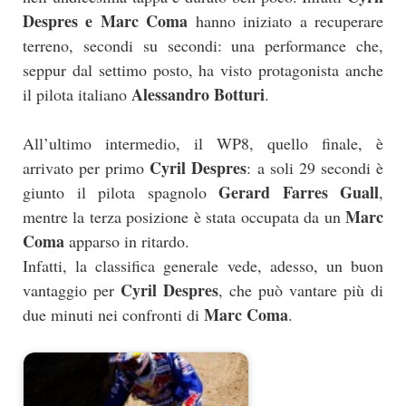
Despres e Marc Coma
hanno iniziato a recuperare
terreno, secondi su secondi: una performance che,
seppur dal settimo posto, ha visto protagonista anche
Alessandro Botturi
il pilota italiano
.
All’ultimo intermedio, il WP8, quello finale, è
Cyril Despres
arrivato per primo
: a soli 29 secondi è
Gerard Farres Guall
giunto il pilota spagnolo
,
Marc
mentre la terza posizione è stata occupata da un
Coma
apparso in ritardo.
Infatti, la classifica generale vede, adesso, un buon
Cyril Despres
vantaggio per
, che può vantare più di
Marc Coma
due minuti nei confronti di
.