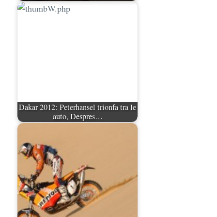
Dakar 2012: Peterhansel trionfa tra le
auto, Despres…