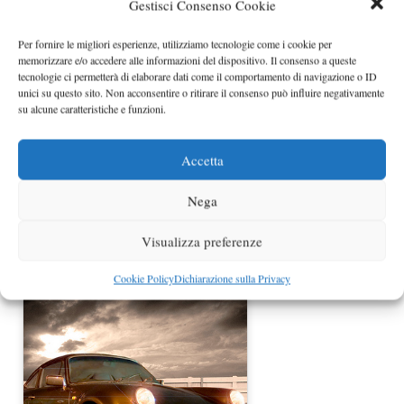
Gestisci Consenso Cookie
I numeri di GM nel 2009
Per fornire le migliori esperienze, utilizziamo tecnologie come i cookie per
memorizzare e/o accedere alle informazioni del dispositivo. Il consenso a queste
tecnologie ci permetterà di elaborare dati come il comportamento di navigazione o ID
unici su questo sito. Non acconsentire o ritirare il consenso può influire negativamente
su alcune caratteristiche e funzioni.
Accetta
Nega
Visualizza preferenze
Porsche vendite da record nel 2012
Cookie Policy
Dichiarazione sulla Privacy