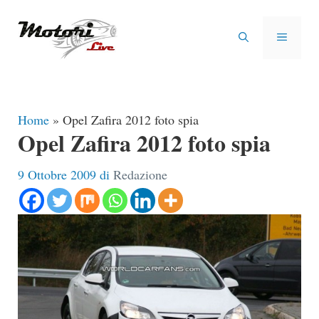
Vai
al
MENU
contenuto
Home
»
Opel Zafira 2012 foto spia
Opel Zafira 2012 foto spia
9 Ottobre 2009
di
Redazione