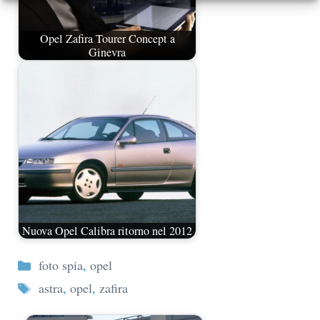
Opel Zafira Tourer Concept a
Ginevra
Nuova Opel Calibra ritorno nel 2012
Categorie
foto spia
,
opel
Tag
astra
,
opel
,
zafira