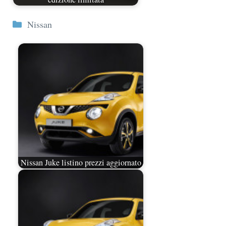
Categorie
Nissan
Nissan Juke listino prezzi aggiornato