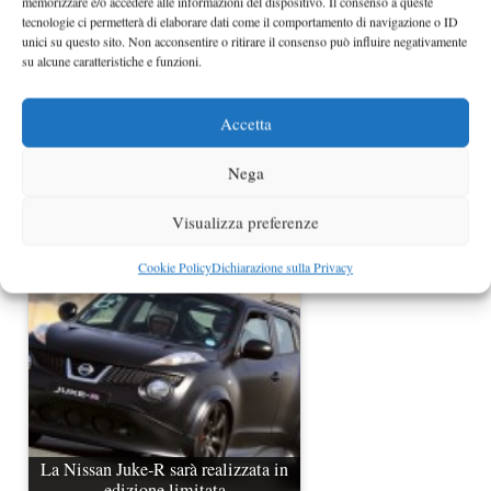
memorizzare e/o accedere alle informazioni del dispositivo. Il consenso a queste
tecnologie ci permetterà di elaborare dati come il comportamento di navigazione o ID
unici su questo sito. Non acconsentire o ritirare il consenso può influire negativamente
su alcune caratteristiche e funzioni.
Accetta
Nega
Nissan Juke Nismo al Salone di
Parigi 2012
Visualizza preferenze
Cookie Policy
Dichiarazione sulla Privacy
La Nissan Juke-R sarà realizzata in
edizione limitata