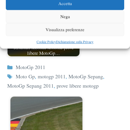
Accetta
Nega
Visualizza preferenze
Cookie Policy
Dichiarazione sulla Privacy
Risultati seconda sessione prove
libere MotoGp…
Categorie
MotoGp 2011
Tag
Moto Gp
,
motogp 2011
,
MotoGp Sepang
,
MotoGp Sepang 2011
,
prove libere motogp