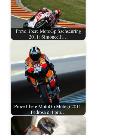
Prove libere MotoGp Sachsenring
2011: Simoncelli…
Prove libere MotoGp Motegi 2011:
Pedrosa è il più…