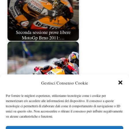
Seconda sessione prove libere
MotoGp Brno 2011:…
Gestisci Consenso Cookie
Per fornire le migliori esperienze, utilizziamo tecnologie come i cookie per
memorizzare e/o accedere alle informazioni del dispositivo. Il consenso a queste
Prima sessione prove libere MotoGp
tecnologie ci permetterà di elaborare dati come il comportamento di navigazione o ID
Aragon 2011:…
unici su questo sito. Non acconsentire o ritirare il consenso può influire negativamente
su alcune caratteristiche e funzioni.