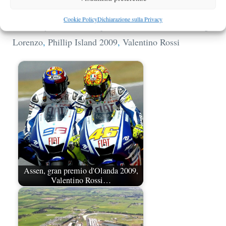
Categorie
MotoGp 2009
Cookie Policy
Dichiarazione sulla Privacy
Tag
Casey Stoner
,
Gran premio d'Australia 2009
,
Jorge
Lorenzo
,
Phillip Island 2009
,
Valentino Rossi
Assen, gran premio d'Olanda 2009,
Valentino Rossi…