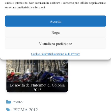
unici su questo sito. Non acconsentire o ritirare il consenso può influire negativamente
su alcune caratteristiche e funzioni.
Accetta
Le novità Kymco a EICMA 2012
Nega
Visualizza preferenze
Cookie Policy
Dichiarazione sulla Privacy
Le novità dell'Intermot di Colonia
2012
Categorie
moto
Tag
EICMA 2012