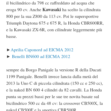
il bicilindrico da 798 cc raffreddato ad acqua che
Kawasaki
eroga 90 cv. Anche
ha scelto la cilindrata
800 per la sua Z800 da 113 cv. Poi le supersportive
Triumph Daytona 675 e 675 R, la Honda CBR600RR,
e la Kawasaki ZX-6R, con cilindrate leggermente più
basse.
►
Aprilia Caponord ad EICMA 2012
►
Benelli BN600 ad EICMA 2012
sempre da Borgo Panigale la versione R della Ducati
1199 Panigale. Benelli invece lancia dalla metà del
2013 la Uno C di piccola cilindrata (150 cc e 250 cc),
e la naked BN 600 4 cilindri da 82 cavalli. La Honda
punta su prezzi bassi per le sue tre novita basate sul
bicilindrico 500 cc da 48 cv: la crossover CB500X, la
naked CB500F e la sportiva CBR500R.