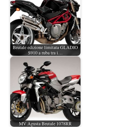
Brutale edizione limitata GLADIO
S910 a ruba tra i…
MV Agusta Brutale 1078RR