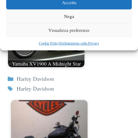
Accetta
Nega
Visualizza preferenze
Cookie Policy
Dichiarazione sulla Privacy
Yamaha XV1900 A Midnight Star
Categorie
Harley Davidson
Tag
Harley Davidson