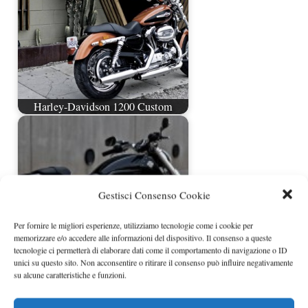
Harley-Davidson 1200 Custom
Gestisci Consenso Cookie
Per fornire le migliori esperienze, utilizziamo tecnologie come i cookie per
memorizzare e/o accedere alle informazioni del dispositivo. Il consenso a queste
tecnologie ci permetterà di elaborare dati come il comportamento di navigazione o ID
unici su questo sito. Non acconsentire o ritirare il consenso può influire negativamente
su alcune caratteristiche e funzioni.
Harley Davidson V-Rod Muscle