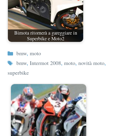
Bimota ritornerà a gareggiare in
Superbike e Moto2
Categorie
bmw
,
moto
Tag
bmw
,
Intermot 2008
,
moto
,
novità moto
,
superbike