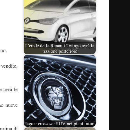
L'erede della Renault Twingo avrà la
nno.
trazione posteriore
vendite,
e avrà le
he nuove
Jaguar crossover SUV nei piani futuri
 prima di