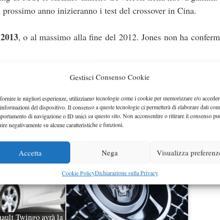
 prossimo anno inizieranno i test del crossover in Cina.
2013
l
, o al massimo alla fine del 2012. Jones non ha conferm
ione in Cina, permettendo di avere margini di profitto magg
Gestisci Consenso Cookie
fornire le migliori esperienze, utilizziamo tecnologie come i cookie per memorizzare e/o acceder
 informazioni del dispositivo. Il consenso a queste tecnologie ci permetterà di elaborare dati com
portamento di navigazione o ID unici su questo sito. Non acconsentire o ritirare il consenso pu
uire negativamente su alcune caratteristiche e funzioni.
Accetta
Nega
Visualizza preferenz
Cookie Policy
Dichiarazione sulla Privacy
nault Twingo avrà la