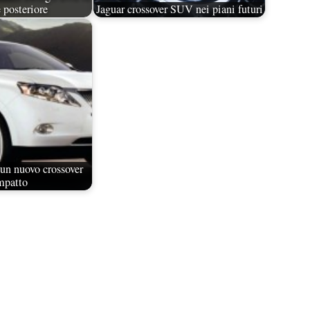
 posteriore
Jaguar crossover SUV nei piani futuri
un nuovo crossover
mpatto