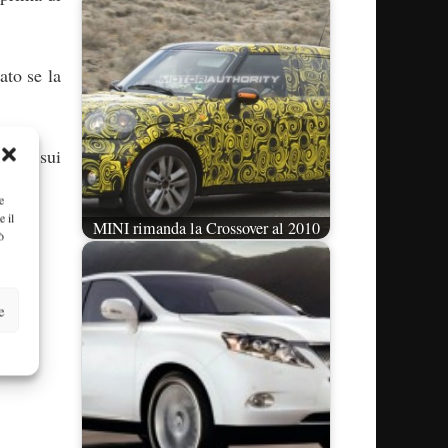
ato se la
iori sui
e
e il
MINI rimanda la Crossover al 2010
ò
e