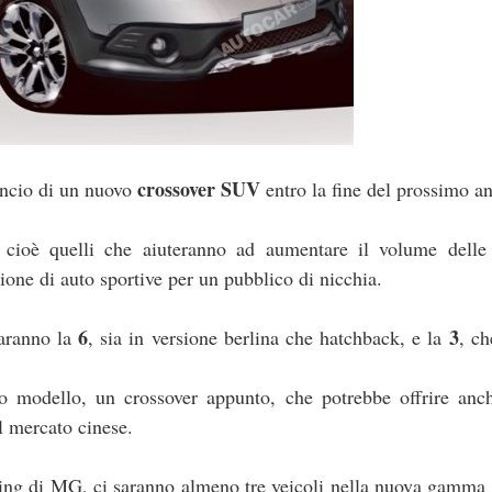
crossover SUV
lancio di un nuovo
entro la fine del prossimo a
cioè quelli che aiuteranno ad aumentare il volume delle 
one di auto sportive per un pubblico di nicchia.
6
3
saranno la
, sia in versione berlina che hatchback, e la
, ch
o modello, un crossover appunto, che potrebbe offrire anc
l mercato cinese.
ting di MG, ci saranno almeno tre veicoli nella nuova gamma