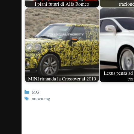
I piani futuri di Alfa Romeo
trazione
Lexus pensa ad 
MINI rimanda la Crossover al 2010
co
Categorie
MG
Tag
nuova mg