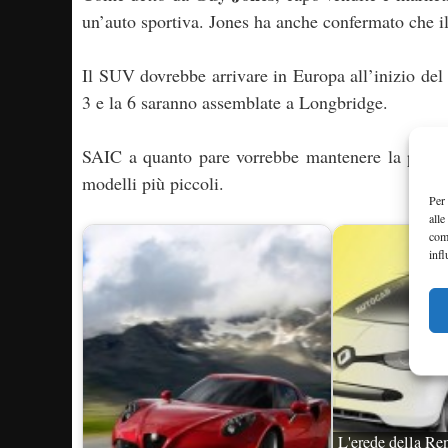
un’auto sportiva. Jones ha anche confermato che il
Il SUV dovrebbe arrivare in Europa all’inizio de
3 e la 6 saranno assemblate a Longbridge.
SAIC a quanto pare vorrebbe mantenere la produz
modelli più piccoli.
Per 
alle
com
infl
L'erede della Re