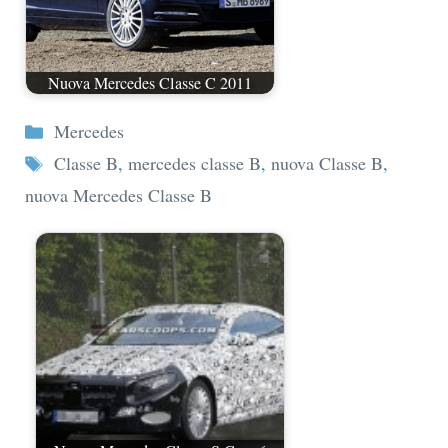
Nuova Mercedes Classe C 2011
Categorie
Mercedes
Tag
Classe B
,
mercedes classe B
,
nuova Classe B
,
nuova Mercedes Classe B