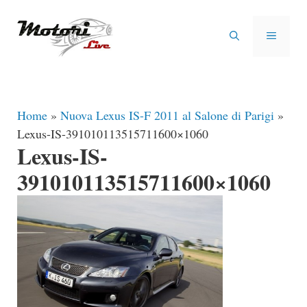
Vai
al
MENU
contenuto
Home
»
Nuova Lexus IS-F 2011 al Salone di Parigi
»
Lexus-IS-391010113515711600×1060
Lexus-IS-
391010113515711600×1060