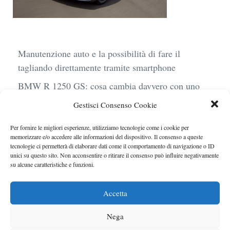
Manutenzione auto e la possibilità di fare il
tagliando direttamente tramite smartphone
BMW R 1250 GS: cosa cambia davvero con uno
scarico aftermarket omologato
Gestisci Consenso Cookie
Audi Q4 e-Tron 40 Business elettrica: mobilità
Per fornire le migliori esperienze, utilizziamo tecnologie come i cookie per
sostenibile, stile, anche con noleggio a lungo
memorizzare e/o accedere alle informazioni del dispositivo. Il consenso a queste
termine
tecnologie ci permetterà di elaborare dati come il comportamento di navigazione o ID
unici su questo sito. Non acconsentire o ritirare il consenso può influire negativamente
Ufficiale l’arrivo degli stop lampeggianti
su alcune caratteristiche e funzioni.
obbligatori in Italia
Accetta
Le caratteristiche del motore Turbo 100 di
Peugeot
Nega