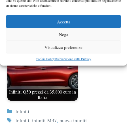
unici su questo sito. Non acconsentire o ritirare il consenso può influire negativamente
su alcune caratteristiche e funzioni.
Accetta
Nuova Infiniti EX30d turbodiesel
Nega
Visualizza preferenze
Cookie Policy
Dichiarazione sulla Privacy
Infiniti Q50 prezzi da 35.800 euro in
Italia
Categorie
Infiniti
Tag
Infiniti
,
infiniti M37
,
nuova infiniti