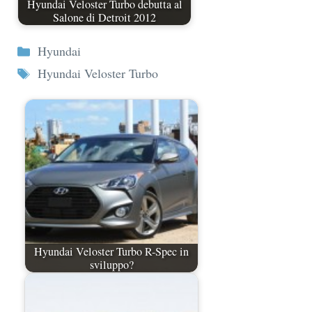
Hyundai Veloster Turbo debutta al
Salone di Detroit 2012
Categorie
Hyundai
Tag
Hyundai Veloster Turbo
Hyundai Veloster Turbo R-Spec in
sviluppo?