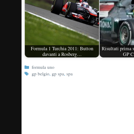
Formula 1 Turchia 2011: Button
Risultati prima s
davanti a Rosberg…
GP C
Categorie
formula uno
Tag
gp belgio
,
gp spa
,
spa