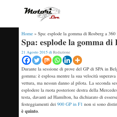
Vai
al
contenuto
Home
»
Spa: esplode la gomma di Rosberg a 360 
Spa: esplode la gomma di 
21 Agosto 2015
di
Redazione
Durante la sessione di prove del GP di SPA in Belg
gomma: è esplosa mentre la sua velocità superava i
vettura, ma nessun danno al pilota. La seconda ses
esplodere la ruota posteriore destra della Mercedes
testa, davanti ad Hamilton, ha dichiarato di esserse
festeggiamenti dei
900 GP in F1
non si sono disti
è quinto
.