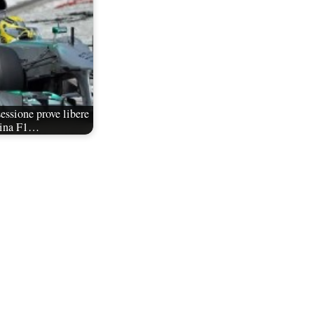
essione prove libere
ina F1…