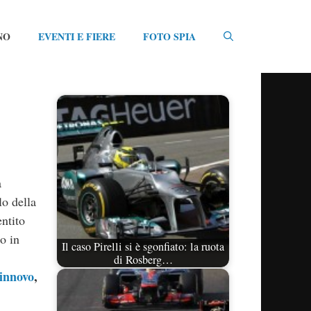
NO
EVENTI E FIERE
FOTO SPIA
a
lo della
ntito
o in
Il caso Pirelli si è sgonfiato: la ruota
di Rosberg…
rinnovo
,