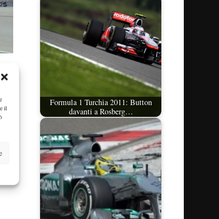
e
Formula 1 Turchia 2011: Button
e il
davanti a Rosberg…
ò
e