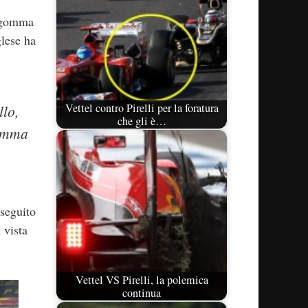
a gomma
glese ha
Vettel contro Pirelli per la foratura
llo,
che gli è…
gomma
 seguito
 vista
Vettel VS Pirelli, la polemica
continua