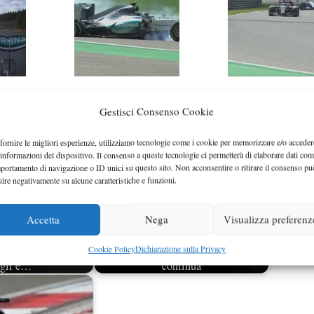
Gestisci Consenso Cookie
fornire le migliori esperienze, utilizziamo tecnologie come i cookie per memorizzare e/o acceder
 informazioni del dispositivo. Il consenso a queste tecnologie ci permetterà di elaborare dati com
portamento di navigazione o ID unici su questo sito. Non acconsentire o ritirare il consenso pu
uire negativamente su alcune caratteristiche e funzioni.
Accetta
Nega
Visualizza preferenz
Cookie Policy
Dichiarazione sulla Privacy
elli per la foratura
Vettel VS Pirelli, la polemica
 gli è…
continua