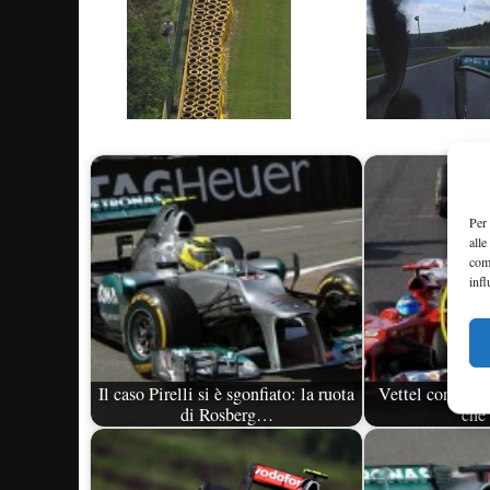
Per 
alle
com
infl
Il caso Pirelli si è sgonfiato: la ruota
Vettel contro Pir
di Rosberg…
che