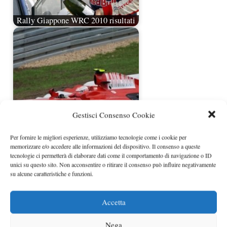
Rally Giappone WRC 2010 risultati
Gestisci Consenso Cookie
Per fornire le migliori esperienze, utilizziamo tecnologie come i cookie per
Raikkonen dice addio alla F1?
memorizzare e/o accedere alle informazioni del dispositivo. Il consenso a queste
tecnologie ci permetterà di elaborare dati come il comportamento di navigazione o ID
unici su questo sito. Non acconsentire o ritirare il consenso può influire negativamente
su alcune caratteristiche e funzioni.
Accetta
Nega