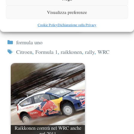
Visualizza preferenze
Rally Gran Bretagna WRC 2010
Cookie Policy
Dichiarazione sulla Privacy
risultati
Categorie
formula uno
Tag
Citroen
,
Formula 1
,
raikkonen
,
rally
,
WRC
Raikkonen correrà nel WRC anche
nel 2011